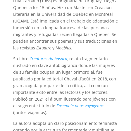
Lula Carballo (1988) es originaria de Uruguay. Llegó a
Quebec a los 15 años. Hizo un Máster en Creación
Literaria en la Universidad de Quebec en Montreal
(UQAM). Está implicada en el trabajo de adaptación e
inmersión en la lengua francesa de las personas
migrantes y refugiadas recién llegadas a Quebec. Se
pueden encontrar sus poemas y sus traducciones en
las revistas
Estuaire
y
Moebius
.
Su libro
Créatures
du hasard
, relato fragmentario
ilustrado en clave autobiográfica donde las mujeres
de su familia ocupan un lugar primordial, fue
publicado por la editorial Cheval d’août en 2018, con
gran acogida por parte de la crítica, así como un
importante éxito entre las lectoras y los lectores.
Publicó en 2021 el álbum ilustrado para jóvenes con
el sugerente título de
Ensemble nous voyageons
(Juntos viajamos).
La autora adopta un claro posicionamiento feminista
optando por la escritura fragmentada y multilingüe.